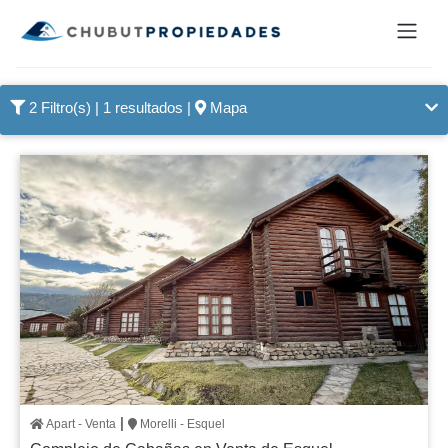
2 Filtro(s)
| 1 resultados |
Mapa
|
Apart - Venta
Morelli - Esquel