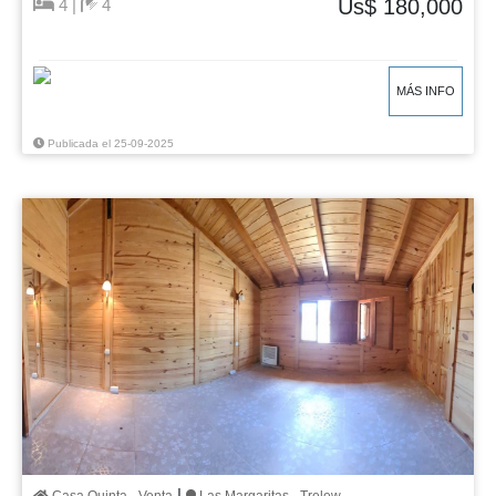
Us$ 180,000
4 |
4
MÁS INFO
Publicada el 25-09-2025
|