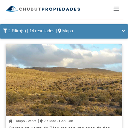
2 Filtro(s)
| 14 resultados |
Mapa
|
Campo - Venta
Vialidad - Gan Gan